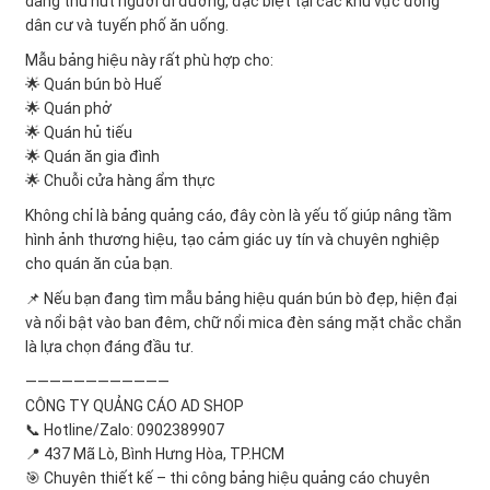
dàng thu hút người đi đường, đặc biệt tại các khu vực đông
dân cư và tuyến phố ăn uống.
Mẫu bảng hiệu này rất phù hợp cho:
🌟 Quán bún bò Huế
🌟 Quán phở
🌟 Quán hủ tiếu
🌟 Quán ăn gia đình
🌟 Chuỗi cửa hàng ẩm thực
Không chỉ là bảng quảng cáo, đây còn là yếu tố giúp nâng tầm
hình ảnh thương hiệu, tạo cảm giác uy tín và chuyên nghiệp
cho quán ăn của bạn.
📌 Nếu bạn đang tìm mẫu bảng hiệu quán bún bò đẹp, hiện đại
và nổi bật vào ban đêm, chữ nổi mica đèn sáng mặt chắc chắn
là lựa chọn đáng đầu tư.
————————————
CÔNG TY QUẢNG CÁO AD SHOP
📞 Hotline/Zalo: 0902389907
📍 437 Mã Lò, Bình Hưng Hòa, TP.HCM
🎯 Chuyên thiết kế – thi công bảng hiệu quảng cáo chuyên