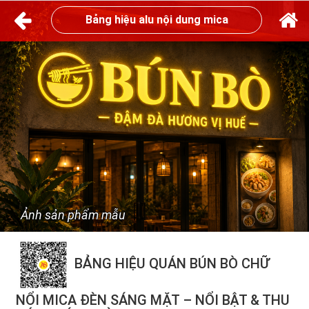
Bảng hiệu alu nội dung mica
Ảnh sản phẩm mẫu
BẢNG HIỆU QUÁN BÚN BÒ CHỮ
NỔI MICA ĐÈN SÁNG MẶT – NỔI BẬT & THU