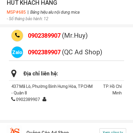
HÚT KHÁCH HÀNG
MSP#685
|
Bảng hiệu alu nội dung mica
- Số tháng bảo hành: 12
(Mr.Huy)
0902389907
(QC Ad Shop)
0902389907
Zalo
Địa chỉ liên hệ:
437 Mã Lò, Phường Bình Hưng Hòa, TP.CHM
TP. Hồ Chí
- Quận 8
Minh
0902389907
Quảng Cáo Ad Shop
Xem công ty