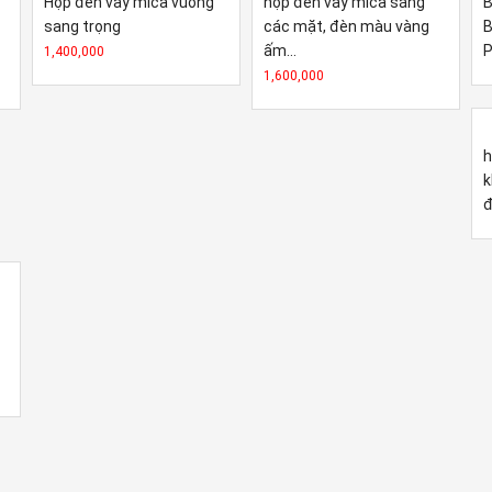
Hộp đèn vẫy mica vuông
hộp đèn vẫy mica sáng
B
sang trọng
các mặt, đèn màu vàng
B
ấm...
P
1,400,000
1,600,000
h
k
đ