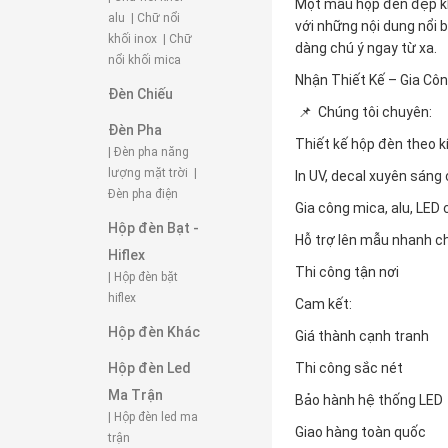
Một mẫu hộp đèn đẹp kh
alu
| Chữ nổi
với những nội dung nổi 
khối inox
| Chữ
dàng chú ý ngay từ xa.
nổi khối mica
Nhận Thiết Kế – Gia Cô
Đèn Chiếu
📌 Chúng tôi chuyên:
Đèn Pha
Thiết kế hộp đèn theo k
| Đèn pha năng
lượng mặt trời
|
In UV, decal xuyên sáng
Đèn pha điện
Gia công mica, alu, LED
Hộp đèn Bạt -
Hỗ trợ lên mẫu nhanh c
Hiflex
Thi công tận nơi
| Hộp đèn bặt
hiflex
Cam kết:
Hộp đèn Khác
Giá thành cạnh tranh
Hộp đèn Led
Thi công sắc nét
Ma Trận
Bảo hành hệ thống LED
| Hộp đèn led ma
Giao hàng toàn quốc
trận