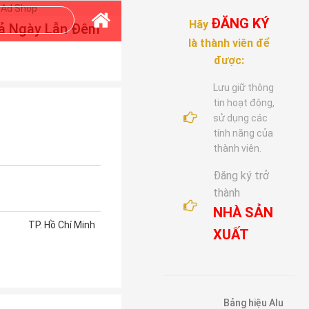
ĐĂNG KÝ
Hãy
Cả Ngày Lẫn Đêm
là thành viên để
được:
Lưu giữ thông
tin hoạt động,
sử dụng các
tính năng của
thành viên.
Đăng ký trở
thành
NHÀ SẢN
TP. Hồ Chí Minh
XUẤT
Bảng hiệu Alu