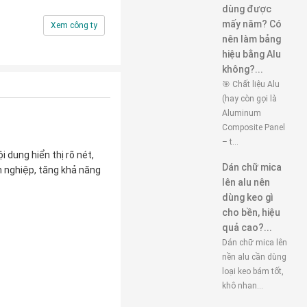
dùng được
mấy năm? Có
Xem công ty
nên làm bảng
hiệu bằng Alu
không?...
🎯 Chất liệu Alu
(hay còn gọi là
Aluminum
Composite Panel
– t...
 dung hiển thị rõ nét,
Dán chữ mica
n nghiệp, tăng khả năng
lên alu nên
dùng keo gì
cho bền, hiệu
quả cao?...
Dán chữ mica lên
nền alu cần dùng
loại keo bám tốt,
khô nhan...