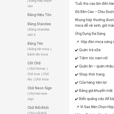
| Bảng hiệu thạch
Tuổi thọ cao lên đến hà
cao
Độ Bền Cao – Chịu Được
Bảng Hiệu Tôn
Khung hộp thường được 
Bảng Standee
mica dễ vệ sinh, giữ màu
| Bảng strandee
Ứng Dụng Đa Dạng
chữ X
📌 Hộp đèn mica sáng 
Bảng Tên
| Bảng tên mica
|
✔️ Quán trà sữa
Bảnh tên inxox
✔️ Tiệm tóc nam nữ
Cắt Chữ
✔️ Quán ăn – quán nhậu
| Chữ formex
|
Chữ Inox
| Chữ
✔️ Shop thời trang
Alu
| Chữ mica
✔️ Cửa hàng tiện lợi
Chữ Neon Sign
✔️ Bảng giá khuyến mãi
| Chữ led neon
✔️ Biển quảng cáo để b
sign
📌 Vì Sao Nên Chọn Hộ
Chữ Nổi Khối
| Chữ nổi khối