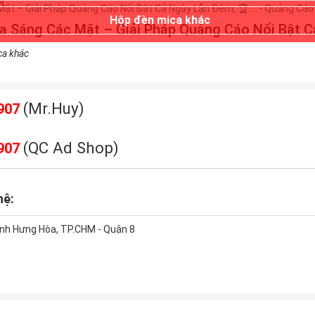
Hộp đèn mica khác
 Sáng Các Mặt – Giải Pháp Quảng Cáo Nổi Bật 
ca khác
(Mr.Huy)
907
(QC Ad Shop)
907
hệ:
nh Hưng Hòa, TP.CHM - Quận 8