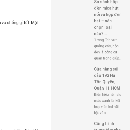
So sánh hộp
đèn mica hút
nổi và hộp đèn
bạt – nên
và chống gỉ tốt. Mặt
chọn loại
nào?...
Trong lĩnh vực
quảng cáo, hộp
đèn là công cụ
quan trọng giúp...
Cửa hàng sủi
cảo 193 Hà
Tôn Quyền,
Quận 11, HCM
Biển hiệu nền alu
màu xanh lá. kết
hơp viền led nổi
bật vào ...
Công trình