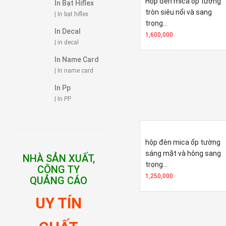
Hộp đèn mica ốp tường
In Bạt Hiflex
tròn siêu nổi và sang
| In bạt hiflex
trọng...
In Decal
1,600,000
| in decal
In Name Card
| In name card
In Pp
| In PP
hộp đèn mica ốp tường
sáng mặt và hông sang
NHÀ SẢN XUẤT,
trọng...
CÔNG TY
1,250,000
QUẢNG CÁO
UY TÍN