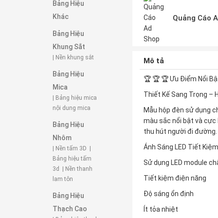
Bảng Hiệu
Khác
Quảng Cáo A
Bảng Hiệu
Khung Sắt
| Nền khung sắt
Mô tả
Bảng Hiệu
🏆 🏆 🏆 Ưu Điểm Nổi B
Mica
Thiết Kế Sang Trọng – H
| Bảng hiệu mica
nội dung mica
Mẫu hộp đèn sử dụng chấ
màu sắc nổi bật và cực
Bảng Hiệu
thu hút người đi đường.
Nhôm
Ánh Sáng LED Tiết Kiệm
| Nền tấm 3D
|
Bảng hiệu tấm
Sử dụng LED module chấ
3d
| Nền thanh
Tiết kiệm điện năng
lam tôn
Độ sáng ổn định
Bảng Hiệu
Thạch Cao
Ít tỏa nhiệt