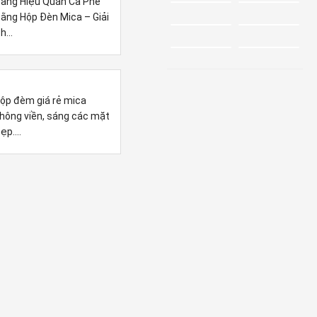
ảng Hiệu Quán Cà Phê
ằng Hộp Đèn Mica – Giải
h...
ộp đèm giá rẻ mica
hông viền, sáng các mặt
ẹp....