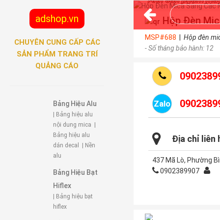
adshop.vn
Hộp Đèn Mica
MSP#688
|
Hộp đèn mi
CHUYÊN CUNG CẤP CÁC
- Số tháng bảo hành: 12
SẢN PHẨM TRANG TRÍ
QUẢNG CÁO
0902389
0902389
Zalo
Bảng Hiệu Alu
| Bảng hiệu alu
nội dung mica
|
Bảng hiệu alu
Địa chỉ liên 
dán decal
| Nền
alu
437 Mã Lò, Phường Bì
0902389907
Bảng Hiệu Bạt
Hiflex
| Bảng hiệu bạt
hiflex