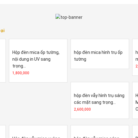
ại
Hộp đèn mica ốp tường,
hộp đèn mica hình trụ ốp
h
nội dung in UV sang
tường
m
trọng...
2
1,800,000
hộp đèn vẫy hình trụ sáng
H
các mặt sang trọng...
M
C
2,600,000