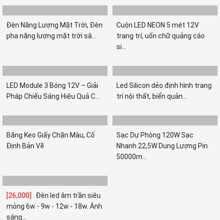
Đèn Năng Lượng Mặt Trời, Đèn
Cuộn LED NEON 5 mét 12V
pha năng lượng mặt trời sâ...
trang trí, uốn chữ quảng cáo
si...
LED Module 3 Bóng 12V – Giải
Led Silicon dẻo định hình trang
Pháp Chiếu Sáng Hiệu Quả C...
trí nội thất, biển quản...
Băng Keo Giấy Chặn Màu, Cố
Sạc Dự Phòng 120W Sạc
Định Bản Vẽ
Nhanh 22,5W Dung Lượng Pin
50000m...
[26,000]
Đèn led âm trần siêu
mỏng 6w - 9w - 12w - 18w. Ánh
sáng...