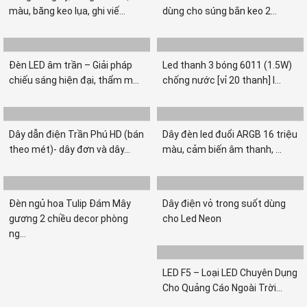
màu, băng keo lụa, ghi viế...
dùng cho súng bắn keo 2...
Đèn LED âm trần – Giải pháp
Led thanh 3 bóng 6011 (1.5W)
chiếu sáng hiện đại, thẩm m...
chống nước [vỉ 20 thanh] l...
Dây dẫn điện Trần Phú HD (bán
Dây đèn led đuổi ARGB 16 triệu
theo mét)- dây đơn và dây...
màu, cảm biến âm thanh, ...
Đèn ngủ hoa Tulip Đám Mây
Dây điện vỏ trong suốt dùng
gương 2 chiều decor phòng
cho Led Neon
ng...
LED F5 – Loại LED Chuyên Dụng
Cho Quảng Cáo Ngoài Trời...