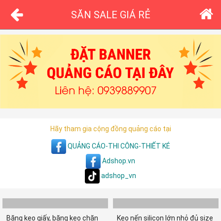
SĂN SALE GIÁ RẺ
Hãy tham gia cộng đồng quảng cáo tại
QUẢNG CÁO-THI CÔNG-THIẾT KÉ
Adshop.vn
adshop_vn
Băng keo giấy, băng keo chặn
Keo nến silicon lớn nhỏ đủ size