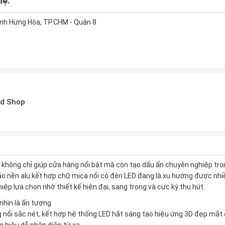
hệ:
nh Hưng Hòa, TP.CHM - Quận 8
d Shop
không chỉ giúp cửa hàng nổi bật mà còn tạo dấu ấn chuyên nghiệp tr
o nền alu kết hợp chữ mica nổi có đèn LED đang là xu hướng được nhiề
p lựa chọn nhờ thiết kế hiện đại, sang trọng và cực kỳ thu hút.
 nhìn là ấn tượng
 nổi sắc nét, kết hợp hệ thống LED hắt sáng tạo hiệu ứng 3D đẹp mắt