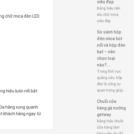
siêu đẹp
Bảng hiệu nền
Alu chữ mica
ùng chữ mica đèn LED
siêu đẹp
So sánh hộp
đèn mica hút
nổi và hộp đèn
bạt – nên
chọn loại
nào?...
Trong lĩnh vực
quảng cáo, hộp
đèn là công cụ
quan trọng giúp...
ng hiệu luôn nổi bật
Chuỗi cửa
cửa hàng xung quanh.
hàng gà nướng
út khách hàng ngay từ
getway
Bảng hiệu chuỗi
cửa hàng làm
bằng nền alu đỏ,