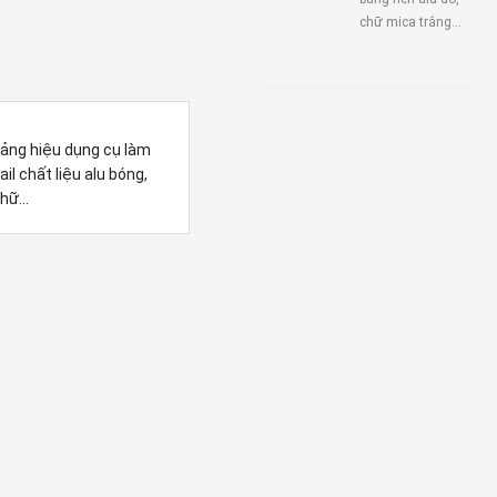
chữ mica trắng...
ảng hiệu dụng cụ làm
ail chất liệu alu bóng,
hữ...