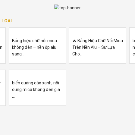
 LOẠI
Bảng hiệu chữ nổi mica
🔥 Bảng Hiệu Chữ Nổi Mica
b
èn
không đèn – nền ốp alu
Trên Nền Alu – Sự Lựa
n
sang...
Chọ...
c
–
biển quảng cáo xanh, nội
dung mica không đèn giá
...