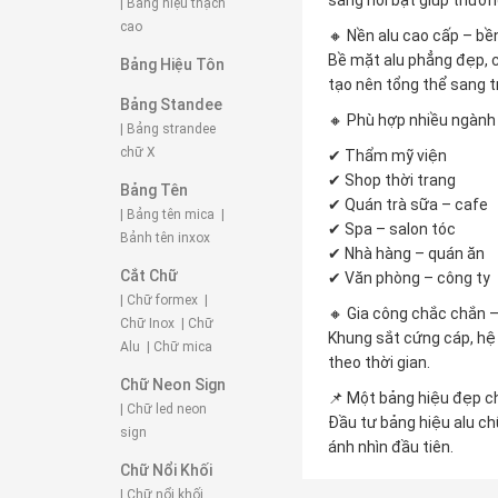
sáng nổi bật giúp thươn
| Bảng hiệu thạch
cao
🔸 Nền alu cao cấp – bề
Bề mặt alu phẳng đẹp, 
Bảng Hiệu Tôn
tạo nên tổng thể sang t
Bảng Standee
🔸 Phù hợp nhiều ngành
| Bảng strandee
chữ X
✔ Thẩm mỹ viện
✔ Shop thời trang
Bảng Tên
✔ Quán trà sữa – cafe
| Bảng tên mica
|
✔ Spa – salon tóc
Bảnh tên inxox
✔ Nhà hàng – quán ăn
Cắt Chữ
✔ Văn phòng – công ty
| Chữ formex
|
🔸 Gia công chắc chắn –
Chữ Inox
| Chữ
Khung sắt cứng cáp, hệ 
Alu
| Chữ mica
theo thời gian.
Chữ Neon Sign
📌 Một bảng hiệu đẹp ch
| Chữ led neon
Đầu tư bảng hiệu alu ch
sign
ánh nhìn đầu tiên.
Chữ Nổi Khối
| Chữ nổi khối