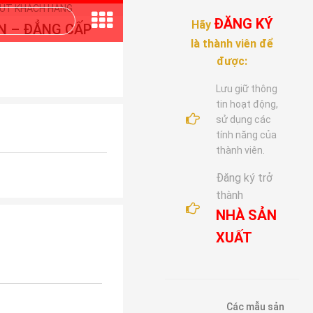
ĐĂNG KÝ
Hãy
N – ĐẲNG CẤP
là thành viên để
được:
Lưu giữ thông
tin hoạt động,
sử dụng các
tính năng của
thành viên.
Đăng ký trở
thành
NHÀ SẢN
XUẤT
Các mẫu sản