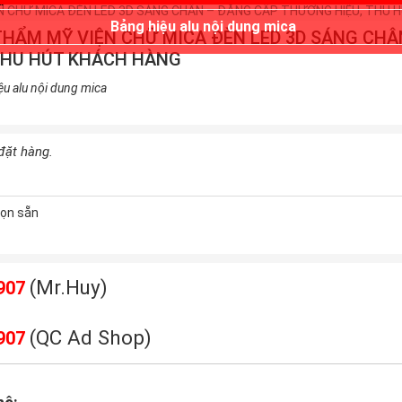
Bảng hiệu alu nội dung mica
THẨM MỸ VIỆN CHỮ MICA ĐÈN LED 3D SÁNG CHÂ
THU HÚT KHÁCH HÀNG
ệu alu nội dung mica
 đặt hàng.
ọn sẵn
(Mr.Huy)
907
(QC Ad Shop)
907