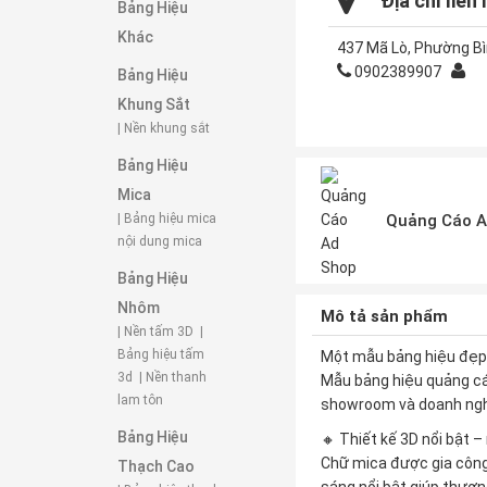
Địa chỉ liên 
Bảng Hiệu
Khác
437 Mã Lò, Phường Bì
0902389907
Bảng Hiệu
Khung Sắt
| Nền khung sắt
Bảng Hiệu
Mica
| Bảng hiệu mica
Quảng Cáo A
nội dung mica
Bảng Hiệu
Nhôm
Mô tả sản phẩm
| Nền tấm 3D
|
Bảng hiệu tấm
Một mẫu bảng hiệu đẹp 
3d
| Nền thanh
Mẫu bảng hiệu quảng cá
lam tôn
showroom và doanh nghiệ
Bảng Hiệu
🔸 Thiết kế 3D nổi bật –
Chữ mica được gia công
Thạch Cao