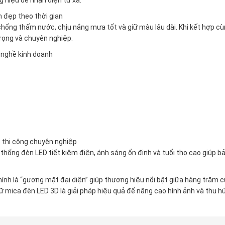
g hiệu dễ nhận diện từ xa.
n đẹp theo thời gian
chống thấm nước, chịu nắng mưa tốt và giữ màu lâu dài. Khi kết hợp c
rọng và chuyên nghiệp.
 nghề kinh doanh
 thi công chuyên nghiệp
thống đèn LED tiết kiệm điện, ánh sáng ổn định và tuổi thọ cao giúp bả
ính là “gương mặt đại diện” giúp thương hiệu nổi bật giữa hàng trăm 
ữ mica đèn LED 3D là giải pháp hiệu quả để nâng cao hình ảnh và thu h