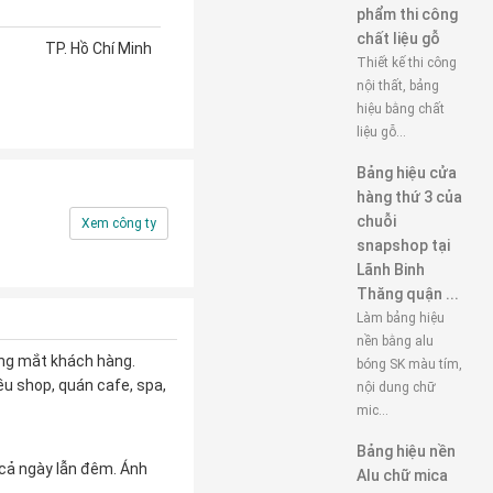
phẩm thi công
chất liệu gỗ
TP. Hồ Chí Minh
Thiết kế thi công
nội thất, bảng
hiệu bằng chất
liệu gỗ...
Bảng hiệu cửa
hàng thứ 3 của
chuỗi
Xem công ty
snapshop tại
Lãnh Binh
Thăng quận ...
Làm bảng hiệu
nền bằng alu
ong mắt khách hàng.
bóng SK màu tím,
u shop, quán cafe, spa,
nội dung chữ
mic...
Bảng hiệu nền
 cả ngày lẫn đêm. Ánh
Alu chữ mica