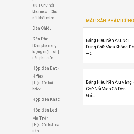
alu
| Chữ nổi
khối inox
| Chữ
nổi khối mica
MẪU SẢN PHẨM CÙNG
Đèn Chiếu
Đèn Pha
Bảng Hiệu Nền Alu, Nội
| Đèn pha năng
Dung Chữ Mica Không Đ
lượng mặt trời
|
– G...
Đèn pha điện
Hộp đèn Bạt -
Hiflex
Bảng Hiệu Nền Alu Vàng 
| Hộp đèn bặt
Chữ Nổi Mica Có Đèn -
hiflex
Giả...
Hộp đèn Khác
Hộp đèn Led
Ma Trận
| Hộp đèn led ma
trận