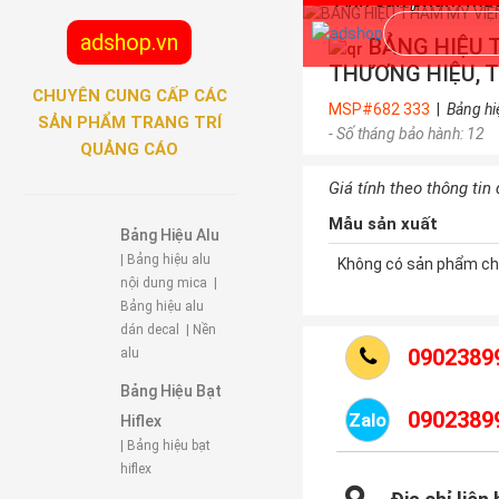
adshop.vn
BẢNG HIỆU 
THƯƠNG HIỆU, 
CHUYÊN CUNG CẤP CÁC
MSP#682 333
|
Bảng hi
SẢN PHẨM TRANG TRÍ
- Số tháng bảo hành: 12
QUẢNG CÁO
Giá tính theo thông tin
Mẫu sản xuất
Bảng Hiệu Alu
| Bảng hiệu alu
Không có sản phẩm ch
nội dung mica
|
Bảng hiệu alu
dán decal
| Nền
0902389
alu
Bảng Hiệu Bạt
0902389
Zalo
Hiflex
| Bảng hiệu bạt
hiflex