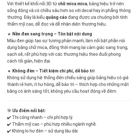
Với thiết kế khối nổi 3D từ
chữ mica mica
, bảng hiệu trở nên
sống động và có chiều sâu hơn so với decal hay in phẳng thông
thường. Đây là kiểu
quảng cáo
đang được ưa chuộng bởi tính
thẩm mỹ cao, dễ đọc và dễ nhận diện thương hiệu.
🔸
Nền đen sang trọng – Tôn bật nội dung
Màu đen giúp tạo sự tương phản mạnh, làm nổi bật phần nội
dung bằng chữ mica, đồng thời mang lại cảm giác sang trọng,
sạch sẽ, rất phù hợp với các thương hiệu theo đuổi phong
cách tối giản, hiện đại.
🔸
Không đèn – Tiết kiệm chi phí, dễ bảo trì
Không sử dụng hệ thống đèn chiếu sáng giúp bảng hiệu có giá
thành rẻ hơn, ít hư hỏng, dễ bảo trì – thích hợp cho những mặt
bằng có ánh sáng tốt, không yêu cầu hoạt động về đêm.
🎯
Ưu điểm nổi bật:
✔️ Thi công nhanh – chi phí hợp lý.
✔️ Thẩm mỹ cao – phù hợp nhiều ngành nghề.
✔️ Không lo hư đèn – sử dụng lâu dài.