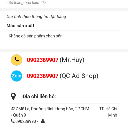
- Số tháng bảo hành: 12
Giá tính theo thông tin đặt hàng.
Mẫu sản xuất
Không có sản phẩm chọn sẵn
(Mr.Huy)
0902389907
(QC Ad Shop)
0902389907
Zalo
Địa chỉ liên hệ:
437 Mã Lò, Phường Bình Hưng Hòa, TP.CHM
TP. Hồ Chí
- Quận 8
Minh
0902389907