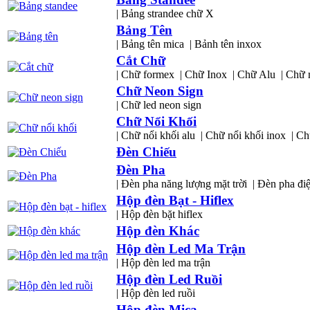
| Bảng strandee chữ X
Bảng Tên
| Bảng tên mica
| Bảnh tên inxox
Cắt Chữ
| Chữ formex
| Chữ Inox
| Chữ Alu
| Chữ 
Chữ Neon Sign
| Chữ led neon sign
Chữ Nổi Khối
| Chữ nổi khối alu
| Chữ nổi khối inox
| Ch
Đèn Chiếu
Đèn Pha
| Đèn pha năng lượng mặt trời
| Đèn pha đi
Hộp đèn Bạt - Hiflex
| Hộp đèn bặt hiflex
Hộp đèn Khác
Hộp đèn Led Ma Trận
| Hộp đèn led ma trận
Hộp đèn Led Ruồi
| Hộp đèn led ruồi
Hộp đèn Mica