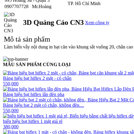
995 Hoàng Sa - Quận 3
TP. Hồ Chí Minh
0907707728
Mr.Hoàng
3D Quảng Cáo CN3
Xem công ty
Mô tả sản phẩm
Làm biển vẫy nội dung in bạt căn vào khung sắt vuông 20, chân cao 
MẪU SẢN PHẨM CÙNG LOẠI
Bảng hiệu bạt hiflex 2 mặt - có chân
550,000
Bảng hiệu bạt hiflex lắp đèn pha
Bảng hiệu bạt 2 mặt có chân, không đèn....
550,000
biển hiệu bạt hiflex 1 mặt giá rẻ
380,000