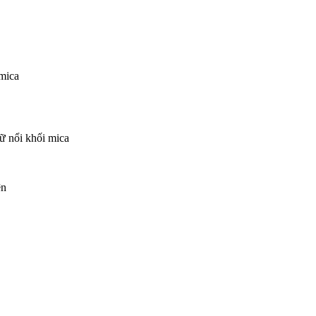
mica
ữ nổi khối mica
ện