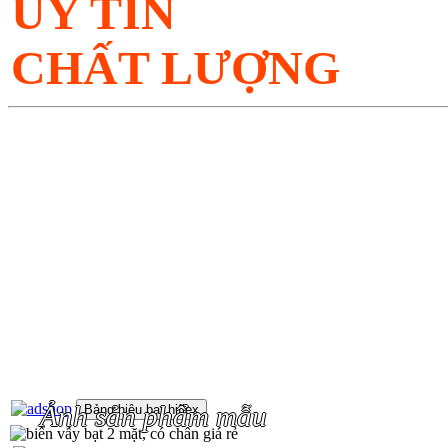
UY TÍN
CHẤT LƯỢNG
Ảnh sản phẩm mẫu
Bảng hiệu bạt hiflex