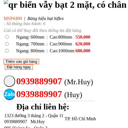
biển vẫy bạt 2 mặt, có chân 
MSP#490
|
Bảng hiệu bạt hiflex
- Số tháng bảo hành: 6
Giá có thể thay đổi theo thông tin đặt hàng
Ngang: 600mm
|
Cao:800mm
550,000
Ngang: 700mm
|
Cao:900mm
620,000
Ngang: 800mm
|
Cao:1000mm
680,000
Thêm vào giỏ hàng
Đặt hàng ngay
0939889907
(Mr.Huy)
0939889907
(Huy)
Zalo
Địa chỉ liên hệ:
1323 đường 3 tháng 2 - Quận 11
TP. Hồ Chí Minh
0939889907
Mr.Huy