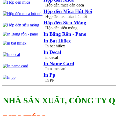
| Hộp đèn mica dán deca
Hộp đèn Mica Hút Nổi
| Hộp đèn led mica hút nổi
Hộp đèn Siêu Mỏng
| Hộp đèn siêu mỏng
In Băng Rôn - Pano
In Bạt Hiflex
| In bạt hiflex
In Decal
| in decal
In Name Card
| In name card
In Pp
| In PP
NHÀ SẢN XUẤT, CÔNG TY 