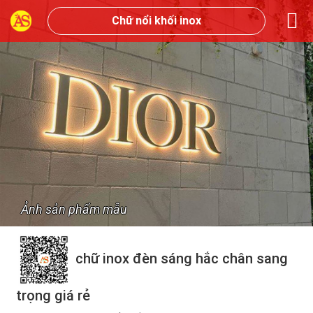
Chữ nổi khối inox
Ảnh sản phẩm mẫu
chữ inox đèn sáng hắc chân sang
trọng giá rẻ