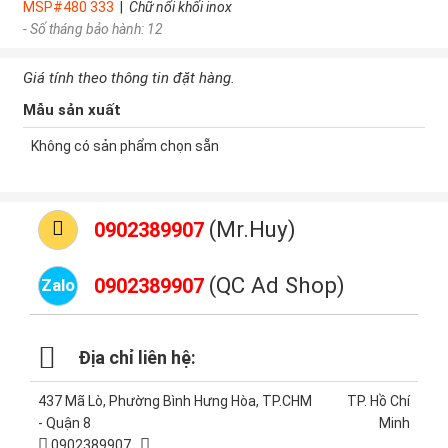
MSP#480 333
|
Chữ nổi khối inox
- Số tháng bảo hành: 12
Giá tính theo thông tin đặt hàng.
Mẫu sản xuất
Không có sản phẩm chọn sẵn
(Mr.Huy)
0902389907
(QC Ad Shop)
0902389907
Zalo
Địa chỉ liên hệ:
437 Mã Lò, Phường Bình Hưng Hòa, TP.CHM
TP. Hồ Chí
- Quận 8
Minh
0902389907