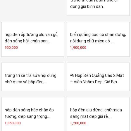
trang trí quầy bán hàng di
động giá bình dân...
hộp đèn ốp tường alu vân gỗ,
biển quảng cáo có chân đứng,
đèn sáng hắt chân san...
nội dung chữ mica có ...
950,000
1,900,000
trang trí xe trà sữa nội dung
📢 Hộp Đèn Quảng Cáo 2 Mặt
chữ mica và hộp đèn ...
– Viền Nhôm Đẹp, Giá Bìn...
hộp đèn sáng hắc chân ốp
hộp đèn alu đứng, chữ mica
tường, đẹp sang trọng...
sáng mặt đẹp giá rẻ...
1,850,000
1,200,000