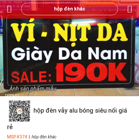
hộp đèn khác
Ảnh sản phẩm mẫu
hộp đèn vẫy alu bóng siêu nổi giá
rẻ
MSP#374
|
hộp đèn khác